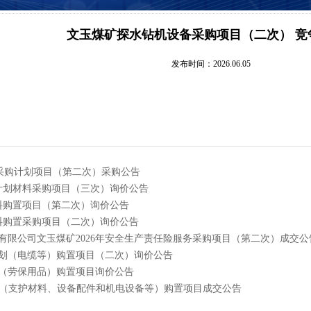
文玉煤矿探水钻机设备采购项目（二次） 竞
发布时间：2026.06.05
 月份采购计划项目（第二次）采购公告
购计划材料采购项目（三次）询价公告
材料购置项目（第二次）询价公告
材料购置采购项目（二次）询价公告
有限公司文玉煤矿2026年安全生产责任险服务采购项目（第二次）成交公
划（电缆等）购置项目（二次）询价公告
材料（劳保用品）购置项目询价公告
月材料（支护材料、设备配件和机电设备等）购置项目成交公告