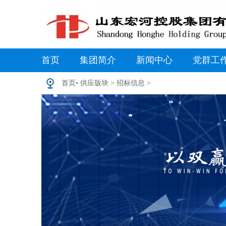
首页
集团简介
新闻中心
党群工
首页
•
供应版块
>
招标信息
>