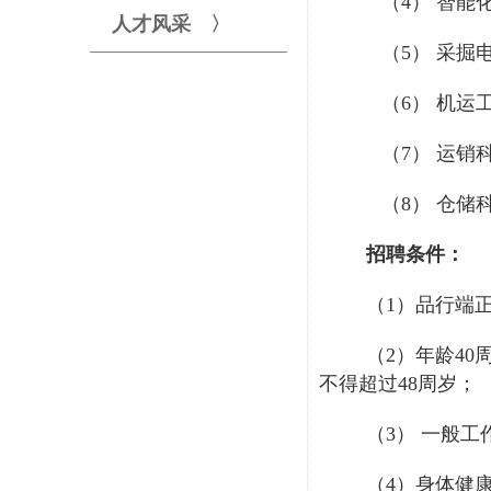
（4）
智能
人才风采 〉
（5）
采掘
（6）
机运
（7）
运销
（8）
仓储
招聘条件：
（
1）品行端
（
2）年龄4
不得超过48周岁；
（
3） 一般
（
4）身体健