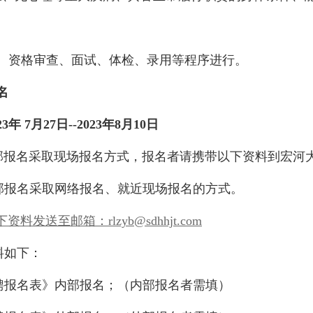
、资格审查、面试、体检、录用等程序进行。
名
23年 7月
27
日
--2023年
8
月
10
日
部报名采取现场报名方式，报名者请携带以下资料到宏河大厦
部报名采取网络报名、就近现场报名的方式。
下资料发送至邮箱：
rlzyb@sdhhjt.com
料如下：
聘报名表》内部报名；（内部报名者需填）