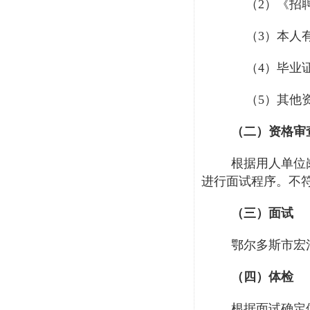
（
2）《招
（
3）本人
（
4）毕业
（
5）其他
（二）资格审
根据用人单位
进行面试程序。不
（三）面试
鄂尔多斯市宏
（四）体检
根据面试确定