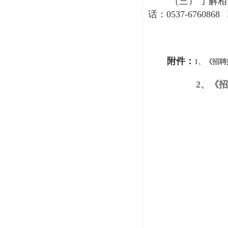
（三）
了解相
话：
0537-6760868
附件：
1、《招
2
、《招