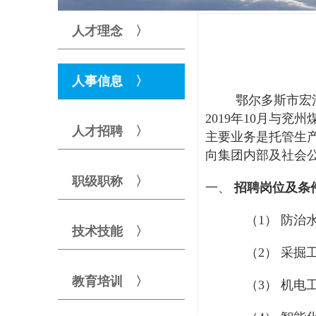
人才理念 〉
人事信息 〉
鄂尔多斯市宏
2019年10月与
人才招聘 〉
主要业务是托管生
向集团内部及社会
职级职称 〉
一、
招聘岗位及条
（1）
防治
技术技能 〉
（2）
采掘
教育培训 〉
（3）
机电